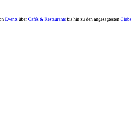
Von
Events
über
Cafés & Restaurants
bis hin zu den angesagtesten
Club