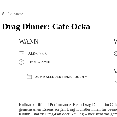
Zum
Inhalt
springen
Suche
Drag Dinner: Cafe Ocka
WANN
24/06/2026
18:30 - 22:00
ZUM KALENDER HINZUFÜGEN
Google Kalender
iCalendar
Kulinarik trifft auf Performance: Beim Drag Dinner im Ca
gemeinsamen Essens sorgen Drag-Künstler:innen für beeind
Kultur. Egal ob Drag-Fan oder Neuling – hier steht das ge