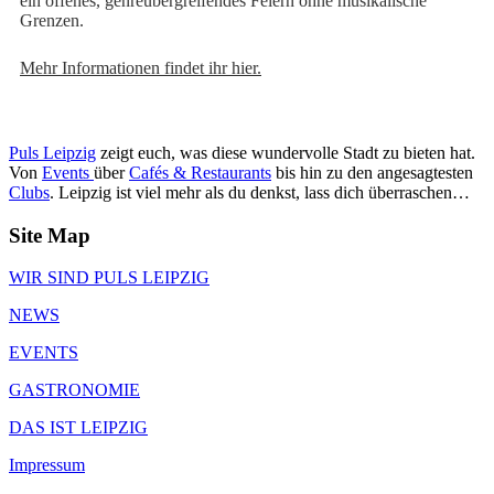
ein offenes, genreübergreifendes Feiern ohne musikalische
Grenzen.
Mehr Informationen findet ihr hier.
Puls Leipzig
zeigt euch, was diese wundervolle Stadt zu bieten hat.
Von
Events
über
Cafés & Restaurants
bis hin zu den angesagtesten
Clubs
. Leipzig ist viel mehr als du denkst, lass dich überraschen…
Site Map
WIR SIND PULS LEIPZIG
NEWS
EVENTS
GASTRONOMIE
DAS IST LEIPZIG
Impressum