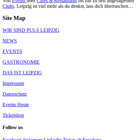
Von
Events
über
Cafés & Restaurants
bis hin zu den angesagtesten
Clubs
. Leipzig ist viel mehr als du denkst, lass dich überraschen…
Site Map
WIR SIND PULS LEIPZIG
NEWS
EVENTS
GASTRONOMIE
DAS IST LEIPZIG
Impressum
Datenschutz
Events Heute
Ticketshop
Follow us
Facebook
Instagram
Linkedin
Ticket-alt
Envelope