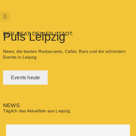
Puls Leipzig
DER BEAT DEINER STADT.
News, die besten Restaurants, Cafés, Bars und die schönsten
Events in Leipzig.
Events heute
NEWS
Täglich das Aktuellste aus Leipzig.