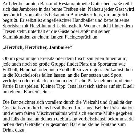
Auf der bekannten Bar- und Restaurantmeile Gottschedstraße reiht
sich das Jamboree in das bunte Treiben ein. Nahezu jeder Gast wird
persönlich, vom allseits bekannten Barbesitzer Jens, umfangreich
begrüßt.
Er selbst ist eingefleischter Handballer und betreibt seine
Sportsbar mit Herzblut und Leidenschaft. Wenn er nicht hinter dem
Tresen steht, unterhält er die Gäste oder stößt mit seinen
Stammkunden zu einem langen Fachgespräch an.
„Herzlich, Herzlicher, Jamboree“
Ob im geräumigen Freisitz oder dem frisch sanierten Innenraum,
jede auch noch so große Gruppe findet Platz um Sportarten wie
Fußball, Handball oder auch Football zu verfolgen. Du kannst dich
in die Kuschelsofas fallen lassen, an die Bar setzen und Sport
verfolgen oder einfach an einem der Tische Platz nehmen und eine
Partie Dart spielen. Kleiner Tipp: Jens lässt sich sicher auf ein Duell
um einen “Kurzen” ein…
Die Bar zeichnet sich vorallem durch die Vielzahl und Qualität der
Cocktails zum durchaus bezahlbaren Preis aus. Bei der Präsentation
und einem fairen Mischverhältnis wird sich enorme Mühe gegeben
und falls du mal an deinem Geburtstag vorbeischaust, bekommst du
neben dem Geträller der gesamten Bar eine kleine Fontäne zum
Drink dazu.