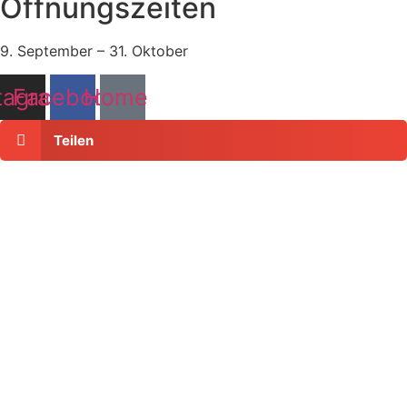
Öffnungszeiten
9. September – 31. Oktober
tagram
Facebook
Home
Teilen