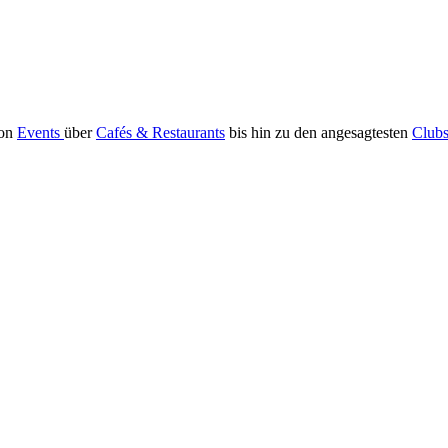
Von
Events
über
Cafés & Restaurants
bis hin zu den angesagtesten
Club