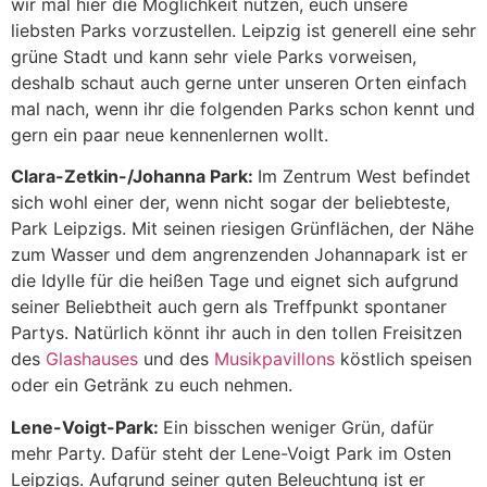
wir mal hier die Möglichkeit nutzen, euch unsere
liebsten Parks vorzustellen. Leipzig ist generell eine sehr
grüne Stadt und kann sehr viele Parks vorweisen,
deshalb schaut auch gerne unter unseren Orten einfach
mal nach, wenn ihr die folgenden Parks schon kennt und
gern ein paar neue kennenlernen wollt.
Clara-Zetkin-/Johanna Park:
Im Zentrum West befindet
sich wohl einer der, wenn nicht sogar der beliebteste,
Park Leipzigs. Mit seinen riesigen Grünflächen, der Nähe
zum Wasser und dem angrenzenden Johannapark ist er
die Idylle für die heißen Tage und eignet sich aufgrund
seiner Beliebtheit auch gern als Treffpunkt spontaner
Partys. Natürlich könnt ihr auch in den tollen Freisitzen
des
Glashauses
und des
Musikpavillons
köstlich speisen
oder ein Getränk zu euch nehmen.
Lene-Voigt-Park:
Ein bisschen weniger Grün, dafür
mehr Party. Dafür steht der Lene-Voigt Park im Osten
Leipzigs. Aufgrund seiner guten Beleuchtung ist er