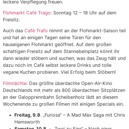
leckere Verpflegung freuen.
Flohmarkt Café Trago
: Sonntag 12 – 18 Uhr auf dem
Freisitz.
Auch das
Café Trafo
nimmt an der Flohmarkt-Saison teil
und hat an einigen Tagen seine Türen für den
hauseigenen Flohmarkt geöffnet. Auf dem großen
schattigen Freisitz auf dem Stannebeinplatz könnt ihr
dann wieder stöbern und suchen, was das Zeug hält und
dazu noch im Café selbst leckere Drinks und tolle
vegane Kuchen probieren. Viel Erfolg beim Stöbern!
Filmnächte
: Das größte überdachte Open-Air-Kino
Deutschlands mit mehr als 800 überdachten Sitzplätzen
an der Galopprennbahn Scheibenholz lädt an diesem
Wochenende zu großen Filmen mit einigen Specials ein.
Freitag, 9.8
. „Furiosa“ – A Mad Max Saga mit Chris
Hemsworth
Samstag, 10.8
. – „Zwei zu Eins“ – Nach einer