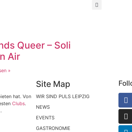
ds Queer – Soli
n Air
sen »
Site Map
Fol
ieten hat. Von
WIR SIND PULS LEIPZIG
esten
Clubs
.
NEWS
…
EVENTS
GASTRONOMIE