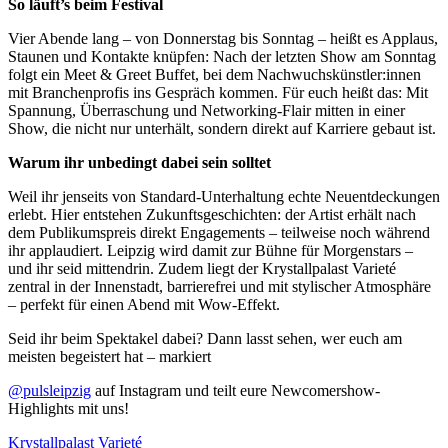
So läuft’s beim Festival
Vier Abende lang – von Donnerstag bis Sonntag – heißt es Applaus,
Staunen und Kontakte knüpfen: Nach der letzten Show am Sonntag
folgt ein Meet & Greet Buffet, bei dem Nachwuchskünstler:innen
mit Branchenprofis ins Gespräch kommen. Für euch heißt das: Mit
Spannung, Überraschung und Networking-Flair mitten in einer
Show, die nicht nur unterhält, sondern direkt auf Karriere gebaut ist.
Warum ihr unbedingt dabei sein solltet
Weil ihr jenseits von Standard-Unterhaltung echte Neuentdeckungen
erlebt. Hier entstehen Zukunftsgeschichten: der Artist erhält nach
dem Publikumspreis direkt Engagements – teilweise noch während
ihr applaudiert. Leipzig wird damit zur Bühne für Morgenstars –
und ihr seid mittendrin. Zudem liegt der Krystallpalast Varieté
zentral in der Innenstadt, barrierefrei und mit stylischer Atmosphäre
– perfekt für einen Abend mit Wow-Effekt.
Seid ihr beim Spektakel dabei? Dann lasst sehen, wer euch am
meisten begeistert hat – markiert
@pulsleipzig
auf Instagram und teilt eure Newcomershow-
Highlights mit uns!
Krystallpalast Varieté