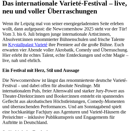
Das internationale Varieté-Festival – live,
neu und voller Überraschungen
Wenn ihr Leipzig mal von seiner energiegeladensten Seite erleben
wollt, dann aufgepasst: die Newcomershow 2025 steht vor der Tür!
Vom 3. bis 6. Juli bringen junge internationale Artist:innen,
Absolvent:innen renommierter Bühnenschulen und frische Talente
im
Krystallpalast Varieté
ihre Premiere auf die große Bühne. Euch
erwarten vier Abende voller Akrobatik, Comedy und Überraschung.
Hier erlebt ihr echtes Talent, echte Entdeckungen und echte Magie –
live, nah und ehrlich.
Ein Festival mit Herz, Stil und Aussage
Die Newcomershow ist längst das renommierteste deutsche Varieté-
Festival – und dabei offen für absolute Neulinge. Mit
internationalem Puls, freier Alterswahl und starker Jury-Power aus
Theater-Direktor:innen und Booker:innen entsteht ein spannendes
Geflecht aus akrobatischen Höchstleistungen, Comedy-Momenten
und überraschenden Performances. Und am Sonntagabend spielt
eine hochkarätige Fachjury aus Agenturen und Varieté-Häusern die
Preisrichter – inklusive Publikumspreis und Engagements für
Auftritte in Deutschland.