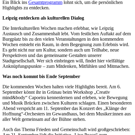
Ein Blick ins
Gesamtprogramm
lohnt sich, um die persönlichen
Highlights zu entdecken.
Leipzig entdecken als kulturellen Dialog
Die Interkulturellen Wochen machen erlebbar, wie Leipzig
Austausch und Zusammenhalt lebt. Vom festlichen Auftakt auf dem
Burgplatz bis zu den vielen Veranstaltungen in den kommenden
Wochen entsteht ein Raum, in dem Begegnung zum Erlebnis wird.
Es geht nicht nur um Kultur, sondern auch um Teilhabe, neue
Perspektiven und das gemeinsame Gestalten unserer
Stadtgesellschaft. Wer sich einbringen will, findet hier vielfältige
Anknüpfungspunkte – zum Mitdenken, Mitfühlen und Mitmachen.
Was noch kommt bis Ende September
Die kommenden Wochen halten viele Highlights bereit. Am 6.
September könnt ihr in Grünau beim Workshop „Creativ
mind&body“ Capoeira kennenlernen und erleben, wie Bewegung
und Musik Brücken zwischen Kulturen schlagen. Einen besonderen
Abend verspricht am 11. September das Konzert des „Klänge der
Hoffnung“-Orchesters im Gewandhaus, bei dem Musiker:innen aus
aller Welt gemeinsam auf der Bühne stehen.
Auch das Thema Frieden und Gemeinschaft wird großgeschrieben:
Am 21. September lädt die Initiative „Live Peace“ zum