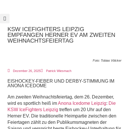
KSW ICEFIGHTERS LEIPZIG
EMPFANGEN HERNER EV AM ZWEITEN
WEIHNACHTSFEIERTAG
Foto: Tobias Völcker
Dezember 26, 2025
Patrick Wiesmach
EISHOCKEY-FIEBER UND DERBY-STIMMUNG IM
ANONA ICEDOME
Am zweiten Weihnachtsfeiertag, dem 26. Dezember,
wird es sportlich heiß im
Anona Icedome Leipzig
:
Die
KSW IceFighters Leipzig
treffen um 20 Uhr auf den
Herner EV. Die traditionelle Heimpartie zwischen den
Feiertagen zählt zu den Publikumsmagneten der
Saison und verspricht beste Eishockey-Unterhaltung für