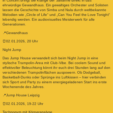
in Concert bringt die Klänge der Savanne direkt in das
ehrwürdige Gewandhaus. Ein gewaltiges Orchester und Solisten
lassen die Geschichte von Simba und Nala durch weltbekannte
Melodien wie „Circle of Life“ und „Can You Feel the Love Tonight“
lebendig werden. Ein audiovisuelles Meisterwerk für alle
Generationen.
📍Gewandhaus
⏰02.01.2026, 20 Uhr
Night Jump
Das Jump House verwandelt sich beim Night Jump in eine
stylische Trampolin-Area mit Club-Vibe. Bei coolem Sound und
effektvoller Beleuchtung könnt ihr euch drei Stunden lang auf den
verschiedenen Trampolinflächen auspowern. Ob Dodgeball,
Basketball-Dunks oder Sprünge ins Luftkissen – hier verbinden
sich Sport und Party zu einem energiegeladenen Start ins erste
Wochenende des Jahres.
📍Jump House Leipzig
⏰02.01.2026, 19-22 Uhr
Technogym mit Körperanalyse