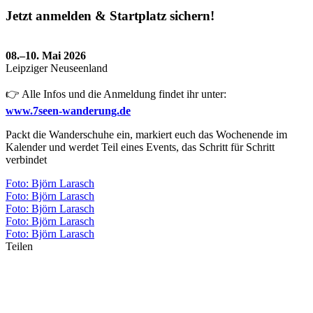
Jetzt anmelden & Startplatz sichern!
08.–10. Mai 2026
Leipziger Neuseenland
👉 Alle Infos und die Anmeldung findet ihr unter:
www.7seen-wanderung.de
Packt die Wanderschuhe ein, markiert euch das Wochenende im
Kalender und werdet Teil eines Events, das Schritt für Schritt
verbindet
Foto: Björn Larasch
Foto: Björn Larasch
Foto: Björn Larasch
Foto: Björn Larasch
Foto: Björn Larasch
Teilen
anona ICEDOME
So kommst du hin.