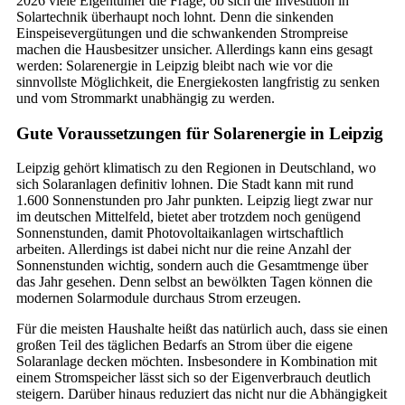
2026 viele Eigentümer die Frage, ob sich die Investition in
Solartechnik überhaupt noch lohnt. Denn die sinkenden
Einspeisevergütungen und die schwankenden Strompreise
machen die Hausbesitzer unsicher. Allerdings kann eins gesagt
werden: Solarenergie in Leipzig bleibt nach wie vor die
sinnvollste Möglichkeit, die Energiekosten langfristig zu senken
und vom Strommarkt unabhängig zu werden.
Gute Voraussetzungen für Solarenergie in Leipzig
Leipzig gehört klimatisch zu den Regionen in Deutschland, wo
sich Solaranlagen definitiv lohnen. Die Stadt kann mit rund
1.600 Sonnenstunden pro Jahr punkten. Leipzig liegt zwar nur
im deutschen Mittelfeld, bietet aber trotzdem noch genügend
Sonnenstunden, damit Photovoltaikanlagen wirtschaftlich
arbeiten. Allerdings ist dabei nicht nur die reine Anzahl der
Sonnenstunden wichtig, sondern auch die Gesamtmenge über
das Jahr gesehen. Denn selbst an bewölkten Tagen können die
modernen Solarmodule durchaus Strom erzeugen.
Für die meisten Haushalte heißt das natürlich auch, dass sie einen
großen Teil des täglichen Bedarfs an Strom über die eigene
Solaranlage decken möchten. Insbesondere in Kombination mit
einem Stromspeicher lässt sich so der Eigenverbrauch deutlich
steigern. Darüber hinaus reduziert das nicht nur die Abhängigkeit