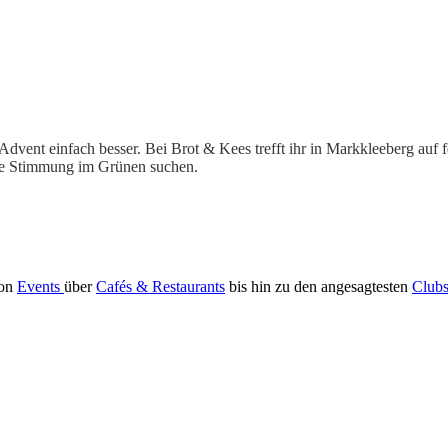
nt einfach besser. Bei Brot & Kees trefft ihr in Markkleeberg auf fe
liche Stimmung im Grünen suchen.
Von
Events
über
Cafés & Restaurants
bis hin zu den angesagtesten
Club