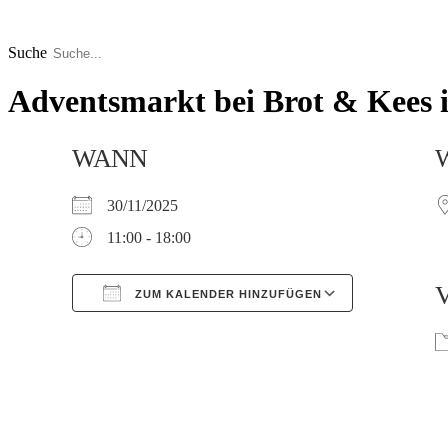
Zum
Inhalt
springen
Suche
Adventsmarkt bei Brot & Kees 
WANN
30/11/2025
11:00 - 18:00
ZUM KALENDER HINZUFÜGEN
Google Kalender
iCalendar