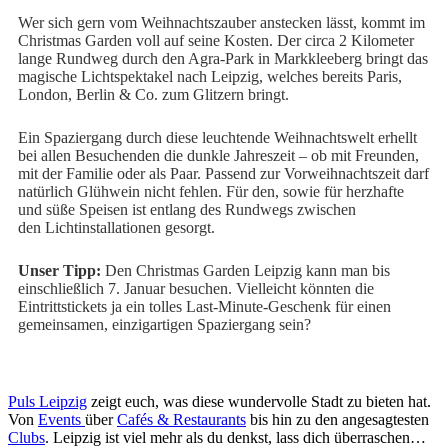
Wer sich gern vom Weihnachtszauber anstecken lässt, kommt im
Christmas Garden voll auf seine Kosten. Der circa 2 Kilometer
lange Rundweg durch den Agra-Park in Markkleeberg bringt das
magische Lichtspektakel nach Leipzig, welches bereits Paris,
London, Berlin & Co. zum Glitzern bringt.
Ein Spaziergang durch diese leuchtende Weihnachtswelt erhellt
bei allen Besuchenden die dunkle Jahreszeit – ob mit Freunden,
mit der Familie oder als Paar.
Passend zur Vorweihnachtszeit darf
natürlich Glühwein nicht fehlen. Für den,
sowie für herzhafte
und süße Speisen ist entlang des Rundwegs zwischen
den
Lichtinstallationen gesorgt.
Unser Tipp:
Den Christmas Garden Leipzig kann man bis
einschließlich 7. Januar besuchen.
Vielleicht könnten die
Eintrittstickets ja ein tolles Last-Minute-Geschenk für einen
gemeinsamen, einzigartigen Spaziergang sein?
Puls Leipzig
zeigt euch, was diese wundervolle Stadt zu bieten hat.
Von
Events
über
Cafés & Restaurants
bis hin zu den angesagtesten
Clubs
. Leipzig ist viel mehr als du denkst, lass dich überraschen…