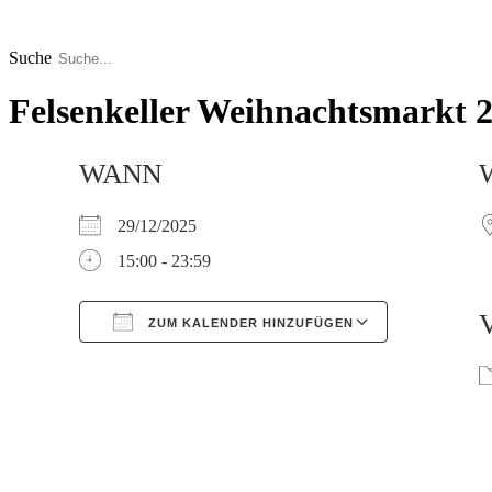
Zum
Inhalt
springen
Suche
Felsenkeller Weihnachtsmarkt 
WANN
29/12/2025
15:00 - 23:59
ZUM KALENDER HINZUFÜGEN
Google Kalender
iCalendar