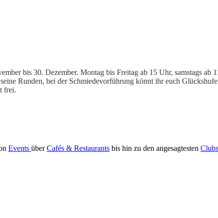
ovember bis 30. Dezember. Montag bis Freitag ab 15 Uhr, samstags ab 11
t seine Runden, bei der Schmiedevorführung könnt ihr euch Glückshufe
 frei.
Von
Events
über
Cafés & Restaurants
bis hin zu den angesagtesten
Club