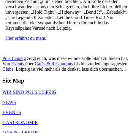
derselben Zeit auf „nur“ sieben brachten. Am Ende der 60er
verschwanden sie aus den Schlagzeilen, doch ihre Lieder bleiben
unvergessen: „Hold Tight“, „Hideaway“, „Bend It“, „Zabadak!“,
„The Legend Of Xanadu“. Let the Good Times Roll! Nun
kommen die vier sympathischen Herren für euch in das
Krystallpalast Varieté nach Leipzig.
Hier erfährst du mehr.
Puls Leipzig
zeigt euch, was diese wundervolle Stadt zu bieten hat.
Von
Events
über
Cafés & Restaurants
bis hin zu den angesagtesten
Clubs
. Leipzig ist viel mehr als du denkst, lass dich überraschen…
Site Map
WIR SIND PULS LEIPZIG
NEWS
EVENTS
GASTRONOMIE
DAS IST LEIPZIG