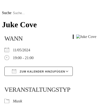
Zum
Inhalt
springen
Suche
Juke Cove
WANN
11/05/2024
19:00 - 21:00
ZUM KALENDER HINZUFÜGEN
Google Kalender
iCalendar
VERANSTALTUNGSTYP
Musik