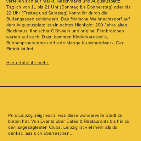
verteilen sich auf Markt, Naschmarkt und Augustusplatz.
Täglich von 11 bis 21 Uhr (Sonntag bis Donnerstag) oder bis
22 Uhr (Freitag und Samstag) könnt ihr durch die
Budengassen schlendern. Das finnische Weihnachtsdorf auf
dem Augustusplatz ist ein echtes Highlight: 200 Jahre altes
Blockhaus, finnischer Glühwein und original Finnbrötchen
warten auf euch. Dazu kommen Kinderkarussells,
Bühnenprogramme und jede Menge Kunsthandwerk. Der
Eintritt ist frei.
Hier erfahrt ihr mehr.
Puls Leipzig
zeigt euch, was diese wundervolle Stadt zu
bieten hat. Von
Events
über
Cafés & Restaurants
bis hin zu
den angesagtesten
Clubs
. Leipzig ist viel mehr als du
denkst, lass dich überraschen…