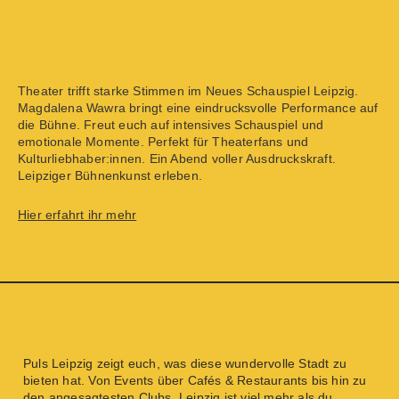
Theater trifft starke Stimmen im Neues Schauspiel Leipzig.
Magdalena Wawra bringt eine eindrucksvolle Performance auf
die Bühne. Freut euch auf intensives Schauspiel und
emotionale Momente. Perfekt für Theaterfans und
Kulturliebhaber:innen. Ein Abend voller Ausdruckskraft.
Leipziger Bühnenkunst erleben.
Hier erfahrt ihr mehr
Puls Leipzig
zeigt euch, was diese wundervolle Stadt zu
bieten hat. Von
Events
über
Cafés & Restaurants
bis hin zu
den angesagtesten
Clubs
. Leipzig ist viel mehr als du