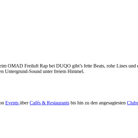
 Beim OMAD Freiluft Rap bei DUQO gibt’s fette Beats, rohe Lines und
sten Untergrund-Sound unter freiem Himmel.
Von
Events
über
Cafés & Restaurants
bis hin zu den angesagtesten
Club