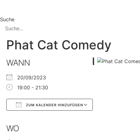
Zum
Inhalt
springen
Suche
Phat Cat Comedy
WANN
20/09/2023
19:00 - 21:30
ZUM KALENDER HINZUFÜGEN
Google Kalender
iCalendar
WO