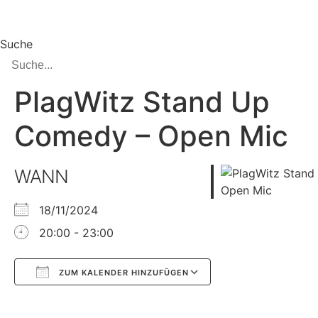
Zum
Inhalt
springen
Suche
PlagWitz Stand Up
Comedy – Open Mic
WANN
18/11/2024
20:00 - 23:00
ZUM KALENDER HINZUFÜGEN
Google Kalender
iCalendar