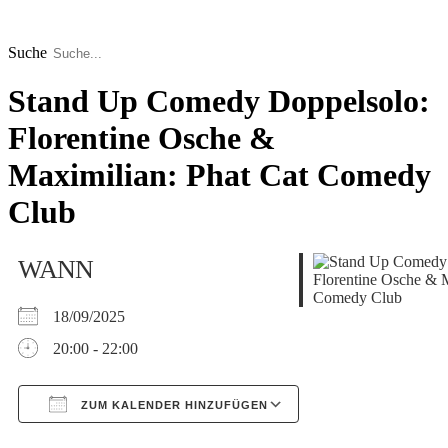
Zum
Inhalt
springen
Suche
Stand Up Comedy Doppelsolo:
Florentine Osche &
Maximilian: Phat Cat Comedy
Club
WANN
18/09/2025
20:00 - 22:00
ZUM KALENDER HINZUFÜGEN
Google Kalender
iCalendar