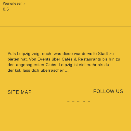
Weiterlesen »
Puls Leipzig
zeigt euch, was diese wundervolle Stadt zu
bieten hat. Von
Events
über
Cafés & Restaurants
bis hin zu
den angesagtesten
Clubs
. Leipzig ist viel mehr als du
denkst, lass dich überraschen…
FOLLOW US
SITE MAP
WIR SIND PULS LEIPZIG
NEWS
EVENTS