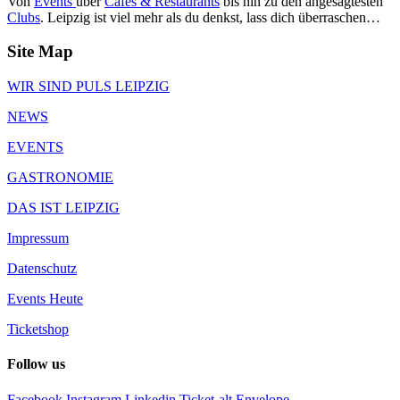
Von
Events
über
Cafés & Restaurants
bis hin zu den angesagtesten
Clubs
. Leipzig ist viel mehr als du denkst, lass dich überraschen…
Site Map
WIR SIND PULS LEIPZIG
NEWS
EVENTS
GASTRONOMIE
DAS IST LEIPZIG
Impressum
Datenschutz
Events Heute
Ticketshop
Follow us
Facebook
Instagram
Linkedin
Ticket-alt
Envelope